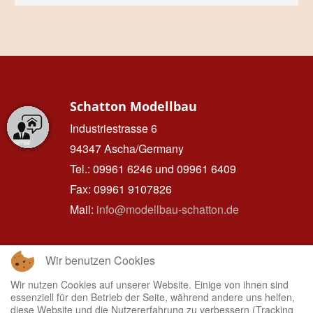
Schatton Modellbau
Industriestrasse 6
94347 Ascha/Germany
Tel.: 09961 6246 und 09961 6409
Fax: 09961 9107826
Mail:
info@modellbau-schatton.de
Wir benutzen Cookies
Hinweise
Wir nutzen Cookies auf unserer Website. Einige von ihnen sind
zum
essenziell für den Betrieb der Seite, während andere uns helfen,
Datenschutz
diese Website und die Nutzererfahrung zu verbessern (Tracking