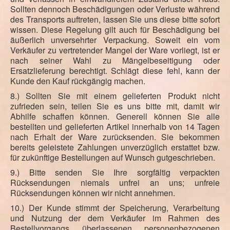
Sollten dennoch Beschädigungen oder Verluste während
des Transports auftreten, lassen Sie uns diese bitte sofort
wissen. Diese Regelung gilt auch für Beschädigung bei
äußerlich unversehrter Verpackung. Soweit ein vom
Verkäufer zu vertretender Mangel der Ware vorliegt, ist er
nach seiner Wahl zu Mängelbeseitigung oder
Ersatzlieferung berechtigt. Schlägt diese fehl, kann der
Kunde den Kauf rückgängig machen.
8.) Sollten Sie mit einem gelieferten Produkt nicht
zufrieden sein, teilen Sie es uns bitte mit, damit wir
Abhilfe schaffen können. Generell können Sie alle
bestellten und gelieferten Artikel innerhalb von 14 Tagen
nach Erhalt der Ware zurücksenden. Sie bekommen
bereits geleistete Zahlungen unverzüglich erstattet bzw.
für zukünftige Bestellungen auf Wunsch gutgeschrieben.
9.) Bitte senden Sie Ihre sorgfältig verpackten
Rücksendungen niemals unfrei an uns; unfreie
Rücksendungen können wir nicht annehmen.
10.) Der Kunde stimmt der Speicherung, Verarbeitung
und Nutzung der dem Verkäufer im Rahmen des
Bestellvorgangs überlassenen personenbezogenen