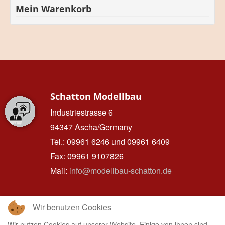
Mein Warenkorb
Schatton Modellbau
Industriestrasse 6
94347 Ascha/Germany
Tel.: 09961 6246 und 09961 6409
Fax: 09961 9107826
Mail:
info@modellbau-schatton.de
Wir benutzen Cookies
Hinweise
Wir nutzen Cookies auf unserer Website. Einige von ihnen sind