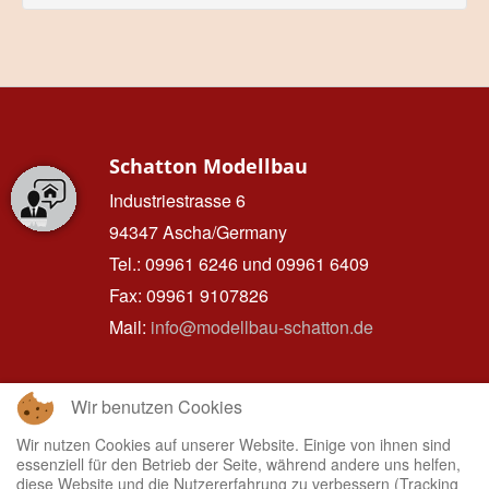
Schatton Modellbau
Industriestrasse 6
94347 Ascha/Germany
Tel.: 09961 6246 und 09961 6409
Fax: 09961 9107826
Mail:
info@modellbau-schatton.de
Wir benutzen Cookies
Hinweise
Wir nutzen Cookies auf unserer Website. Einige von ihnen sind
zum
essenziell für den Betrieb der Seite, während andere uns helfen,
Datenschutz
diese Website und die Nutzererfahrung zu verbessern (Tracking